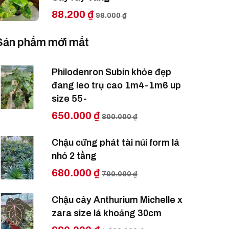
88.200 ₫
98.000 ₫
Sản phẩm mới mất
Philodenron Subin khỏe đẹp
đang leo trụ cao 1m4-1m6 up
size 55-
650.000 ₫
800.000 ₫
Chậu cứng phát tài núi form lá
nhỏ 2 tầng
680.000 ₫
700.000 ₫
Chậu cây Anthurium Michelle x
zara size lá khoảng 30cm