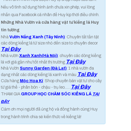
Nếu vô tình sử dụng hình ảnh chưa xin phép, vui lòng
nhắn qua Facebook cá nhân để Huy kịp thời điều chỉnh.
Những Nhà Vườn và cửa hàng vật tư kiểng lá Huy
tin tưởng
Nhà
Vườn Nắng Xanh (Tây Ninh)
: Chuyên tất tần tật
các dòng kiểng lá từ size nhỏ đến size to chuyên decor
Tại Đây
Nhà vườn
Xanh Xanh(Hà Nội)
: chuyên các dòng kiểng
Tại Đây
lá với giá gần như tốt nhất thị trường
Nhà Vườn
Sunny Garden (Đà Lạt)
: 1 nhà vườn đa
Tại Đây
dạng nhất các dòng kiểng lá xanh và màu
Cửa hàng
Mộc Hoa Kí
: Shop chuyên bán vật tư cho cây
Tại Đây
từ giá thể - phân bón - chậu - trụ leo......
THAM GIA
GROUP HỌC CHĂM SÓC KIỂNG LÁ
TẠI
ĐÂY
Cảm ơn mọi người đã ủng hộ và đồng hành cùng Huy
trong hành trình chia sẻ kiến thức về kiểng lá!