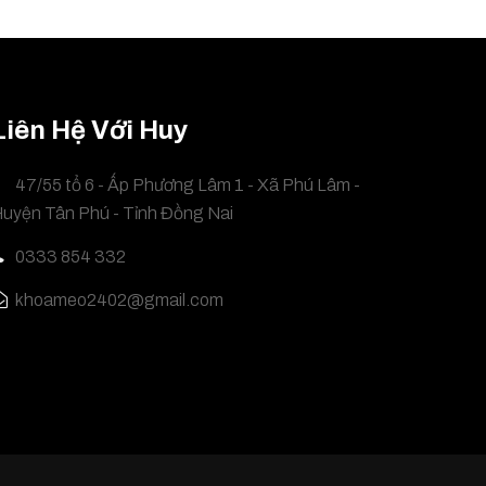
Liên Hệ Với Huy
47/55 tổ 6 - Ấp Phương Lâm 1 - Xã Phú Lâm -
uyện Tân Phú - Tỉnh Đồng Nai
0333 854 332
khoameo2402@gmail.com