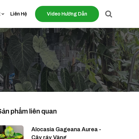
t
Liên Hệ
Video Hướng Dẫn
Sản phẩm liên quan
Alocasia Gageana Aurea -
Cây ráy Vàng