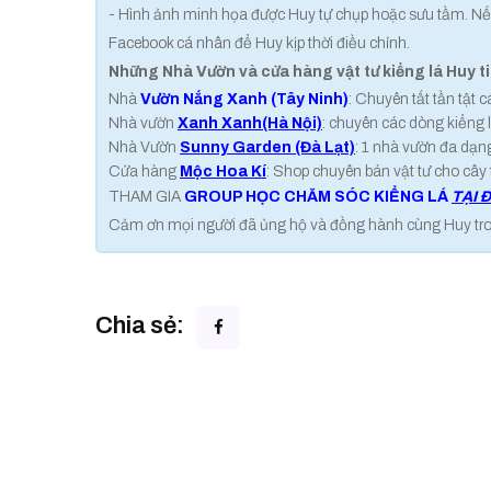
- Hình ảnh minh họa được Huy tự chụp hoặc sưu tầm. Nếu
Facebook cá nhân để Huy kịp thời điều chỉnh.
Những Nhà Vườn và cửa hàng vật tư kiểng lá Huy t
Nhà
Vườn Nắng Xanh (Tây Ninh)
: Chuyên tất tần tật 
Nhà vườn
Xanh Xanh(Hà Nội)
: chuyên các dòng kiểng l
Nhà Vườn
Sunny Garden (Đà Lạt)
: 1 nhà vườn đa dạn
Cửa hàng
Mộc Hoa Kí
: Shop chuyên bán vật tư cho cây từ
THAM GIA
GROUP HỌC CHĂM SÓC KIỂNG LÁ
TẠI 
Cảm ơn mọi người đã ủng hộ và đồng hành cùng Huy trong 
Chia sẻ: