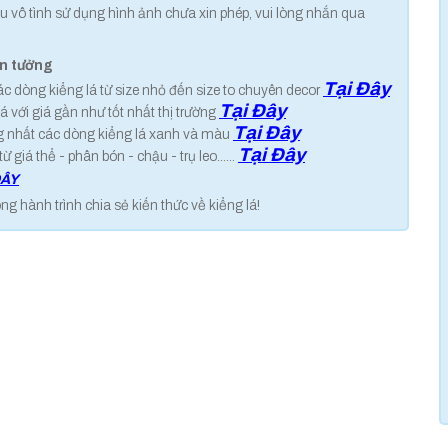
 vô tình sử dụng hình ảnh chưa xin phép, vui lòng nhắn qua
in tưởng
Tại Đây
các dòng kiểng lá từ size nhỏ đến size to chuyên decor
Tại Đây
á với giá gần như tốt nhất thị trường
Tại Đây
g nhất các dòng kiểng lá xanh và màu
Tại Đây
 giá thể - phân bón - chậu - trụ leo......
ĐÂY
hành trình chia sẻ kiến thức về kiểng lá!