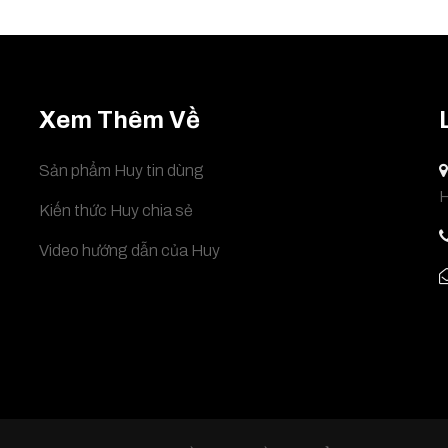
Xem Thêm Về
Sản phẩm Huy tin dùng
H
Kiến thức Huy chia sẻ
Video hướng dẫn của Huy