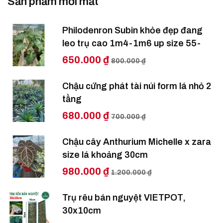
Sản phẩm mới mất
Philodenron Subin khỏe đẹp đang
leo trụ cao 1m4-1m6 up size 55-
650.000 ₫
800.000 ₫
Chậu cứng phát tài núi form lá nhỏ 2
tầng
680.000 ₫
700.000 ₫
Chậu cây Anthurium Michelle x zara
size lá khoảng 30cm
980.000 ₫
1.200.000 ₫
Trụ rêu bán nguyệt VIETPOT,
30x10cm