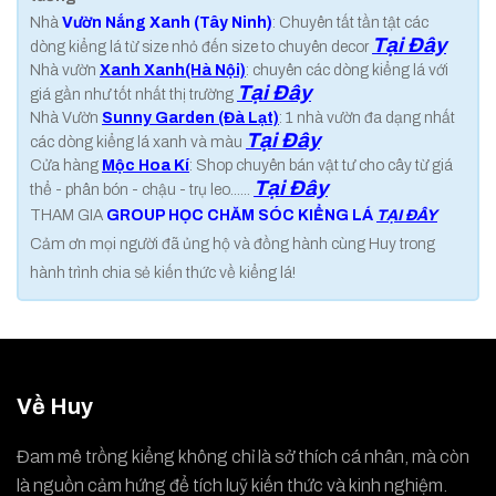
Nhà
Vườn Nắng Xanh (Tây Ninh)
: Chuyên tất tần tật các
Tại Đây
dòng kiểng lá từ size nhỏ đến size to chuyên decor
Nhà vườn
Xanh Xanh(Hà Nội)
: chuyên các dòng kiểng lá với
Tại Đây
giá gần như tốt nhất thị trường
Nhà Vườn
Sunny Garden (Đà Lạt)
: 1 nhà vườn đa dạng nhất
Tại Đây
các dòng kiểng lá xanh và màu
Cửa hàng
Mộc Hoa Kí
: Shop chuyên bán vật tư cho cây từ giá
Tại Đây
thể - phân bón - chậu - trụ leo......
THAM GIA
GROUP HỌC CHĂM SÓC KIỂNG LÁ
TẠI ĐÂY
Cảm ơn mọi người đã ủng hộ và đồng hành cùng Huy trong
hành trình chia sẻ kiến thức về kiểng lá!
Về Huy
Đam mê trồng kiểng không chỉ là sở thích cá nhân, mà còn
là nguồn cảm hứng để tích luỹ kiến thức và kinh nghiệm.