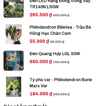
Đèn LED Rạng Đông trồng cây
TR140N1/50W
265.500 ₫
300.000 ₫
Philodendron Bilietea - Trầu Bà
Hồng Hạc Chân Cam
55.000 ₫
68.000 ₫
Đèn Quang Hợp LGL 50W
650.000 ₫
700.000 ₫
Tỷ phú var - Philodendron Burle
Marx Var
184.000 ₫
200.000 ₫