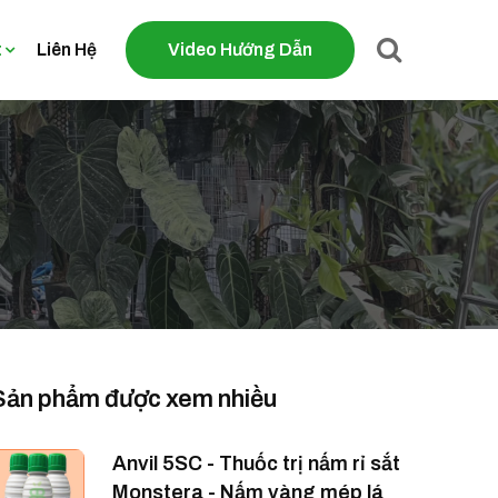
t
Liên Hệ
Video Hướng Dẫn
Sản phẩm được xem nhiều
Anvil 5SC - Thuốc trị nấm rỉ sắt
Monstera - Nấm vàng mép lá