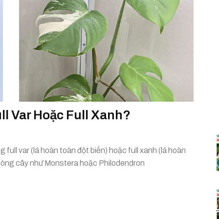
ll Var Hoặc Full Xanh?
 full var (lá hoàn toàn đột biến) hoặc full xanh (lá hoàn
c dòng cây như Monstera hoặc Philodendron