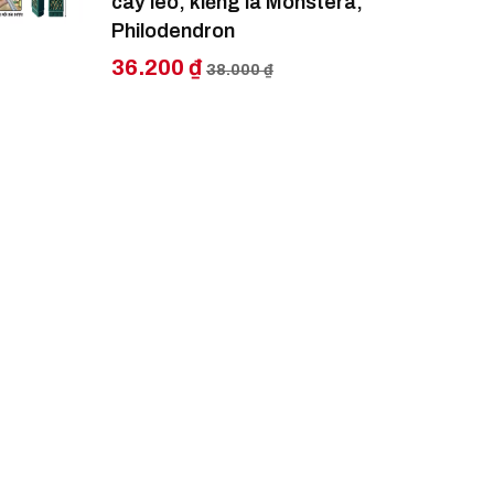
cây leo, kiểng lá Monstera,
Philodendron
36.200 ₫
38.000 ₫