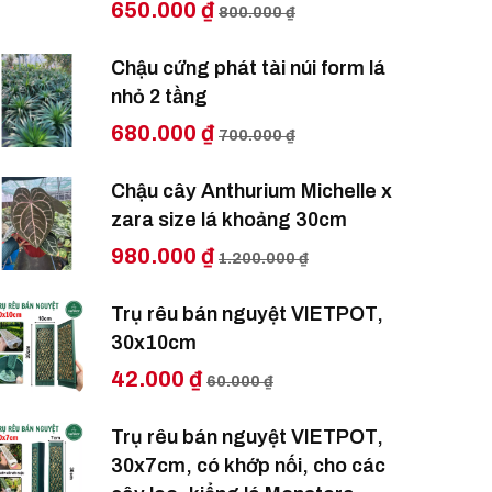
650.000 ₫
800.000 ₫
Chậu cứng phát tài núi form lá
nhỏ 2 tầng
680.000 ₫
700.000 ₫
Chậu cây Anthurium Michelle x
zara size lá khoảng 30cm
980.000 ₫
1.200.000 ₫
Trụ rêu bán nguyệt VIETPOT,
30x10cm
42.000 ₫
60.000 ₫
Trụ rêu bán nguyệt VIETPOT,
30x7cm, có khớp nối, cho các