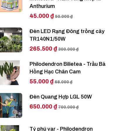
Anthurium
45.000 ₫
50.000 ₫
Đèn LED Rạng Đông trồng cây
TR140N1/50W
265.500 ₫
300.000 ₫
Philodendron Bilietea - Trầu Bà
Hồng Hạc Chân Cam
55.000 ₫
68.000 ₫
Đèn Quang Hợp LGL 50W
650.000 ₫
700.000 ₫
Tỷ phú var - Philodendron