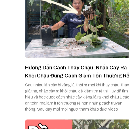
Hướng Dẫn Cách Thay Chậu, Nhấc Cây Ra
Khỏi Chậu Đúng Cách Giảm Tổn Thương R
Sau nhiều lần cây bị vàng lá, thối rễ mỗi khi thay chậu, thay
giá thể, nhấc cây ra khỏi chậu để kiểm tra rễ thì Huy đã tìm
hiểu và học được cách nhấc cây kiểng lá ra khỏi chậu 1 cá
an toàn mà làm ít tổn thương rễ hơn những cách truyền
thống. Sau đây mời mọi người tham khảo dưới video