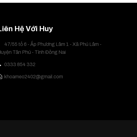
Liên Hệ Với Huy
47/55 tổ 6 - Ấp Phương Lâm 1 - Xã Phú Lâm -
uyện Tân Phú - Tỉnh Đồng Nai
0333 854 332
khoameo2402@gmail.com