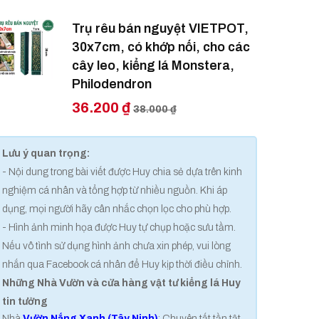
Trụ rêu bán nguyệt VIETPOT,
30x7cm, có khớp nối, cho các
cây leo, kiểng lá Monstera,
Philodendron
36.200 ₫
38.000 ₫
Lưu ý quan trọng:
- Nội dung trong bài viết được Huy chia sẻ dựa trên kinh
nghiệm cá nhân và tổng hợp từ nhiều nguồn. Khi áp
dụng, mọi người hãy cân nhắc chọn lọc cho phù hợp.
- Hình ảnh minh họa được Huy tự chụp hoặc sưu tầm.
Nếu vô tình sử dụng hình ảnh chưa xin phép, vui lòng
nhắn qua Facebook cá nhân để Huy kịp thời điều chỉnh.
Những Nhà Vườn và cửa hàng vật tư kiểng lá Huy
tin tưởng
Nhà
Vườn Nắng Xanh (Tây Ninh)
: Chuyên tất tần tật