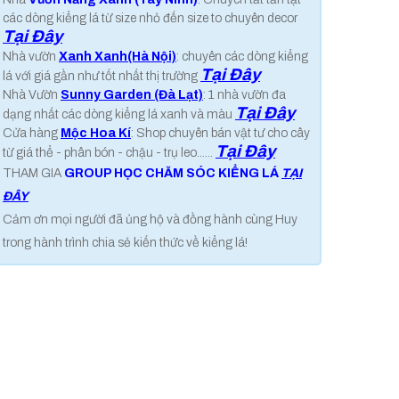
các dòng kiểng lá từ size nhỏ đến size to chuyên decor
Tại Đây
Nhà vườn
Xanh Xanh(Hà Nội)
: chuyên các dòng kiểng
Tại Đây
lá với giá gần như tốt nhất thị trường
Nhà Vườn
Sunny Garden (Đà Lạt)
: 1 nhà vườn đa
Tại Đây
dạng nhất các dòng kiểng lá xanh và màu
Cửa hàng
Mộc Hoa Kí
: Shop chuyên bán vật tư cho cây
Tại Đây
từ giá thể - phân bón - chậu - trụ leo......
THAM GIA
GROUP HỌC CHĂM SÓC KIỂNG LÁ
TẠI
ĐÂY
Cảm ơn mọi người đã ủng hộ và đồng hành cùng Huy
trong hành trình chia sẻ kiến thức về kiểng lá!