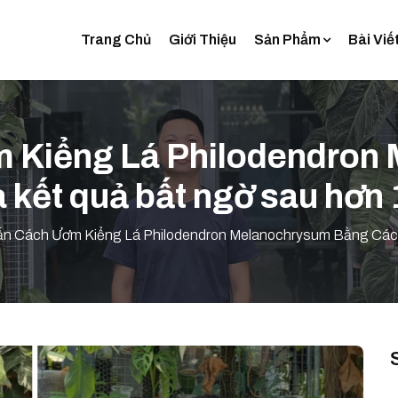
Trang Chủ
Giới Thiệu
Sản Phẩm
Bài Viế
 Kiểng Lá Philodendron
 kết quả bất ngờ sau hơn 
n Cách Ươm Kiểng Lá Philodendron Melanochrysum Bằng Cách