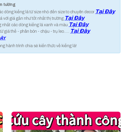
in tưởng
Tại Đây
các dòng kiểng lá từ size nhỏ đến size to chuyên decor
Tại Đây
á với giá gần như tốt nhất thị trường
Tại Đây
g nhất các dòng kiểng lá xanh và màu
Tại Đây
 giá thể - phân bón - chậu - trụ leo......
ĐÂY
hành trình chia sẻ kiến thức về kiểng lá!