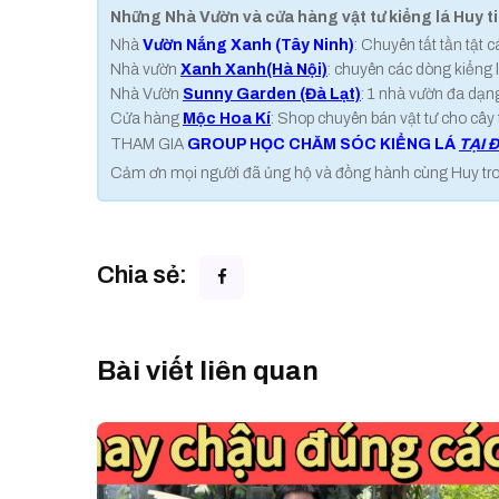
Những Nhà Vườn và cửa hàng vật tư kiểng lá Huy t
Nhà
Vườn Nắng Xanh (Tây Ninh)
: Chuyên tất tần tật 
Nhà vườn
Xanh Xanh(Hà Nội)
: chuyên các dòng kiểng l
Nhà Vườn
Sunny Garden (Đà Lạt)
: 1 nhà vườn đa dạn
Cửa hàng
Mộc Hoa Kí
: Shop chuyên bán vật tư cho cây từ
THAM GIA
GROUP HỌC CHĂM SÓC KIỂNG LÁ
TẠI 
Cảm ơn mọi người đã ủng hộ và đồng hành cùng Huy trong 
Chia sẻ:
Bài viết liên quan