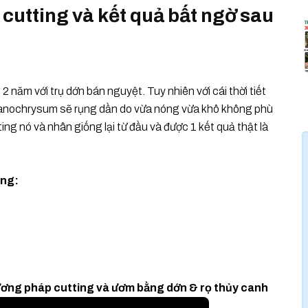
utting và kết quả bất ngờ sau
năm với trụ dớn bán nguyệt. Tuy nhiên với cái thời tiết
 Melanochrysum sẽ rụng dần do vừa nóng vừa khô không phù
ting nó và nhân giống lại từ đầu và được 1 kết quả thật là
ing:
ương pháp cutting và ươm bằng dớn & rọ thủy canh