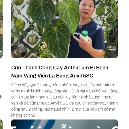
Cứu Thành Công Cây Anthurium Bị Bệnh
ễ
Nấm Vàng Viền Lá Bằng Anvil 5SC
Cách đây gần 2 tháng mình nhân thấy 1 số cây anthurium
vườn mình bị tình trạng vàng viền lá và bắt đầu khô, vết vàng
ch
cứ tiếp tục lan nhanh. Sau đó Huy liên hệ nhà vườn nhờ tư
vấn và đã dùng thuốc Anvil 5SC để cứu chiếc cây này thành
công sau 2 tháng. Mọi người nhìn lá mới của nó xem có mê
không cơ chứ