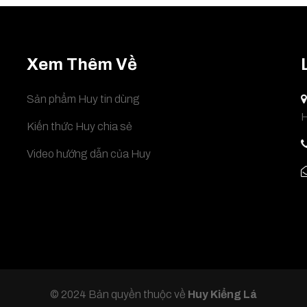
Xem Thêm Về
Sản phẩm Huy tin dùng
H
Kiến thức Huy chia sẻ
Video hướng dẫn của Huy
© 2024 Bản quyền thuộc về
Huy Kiểng Lá