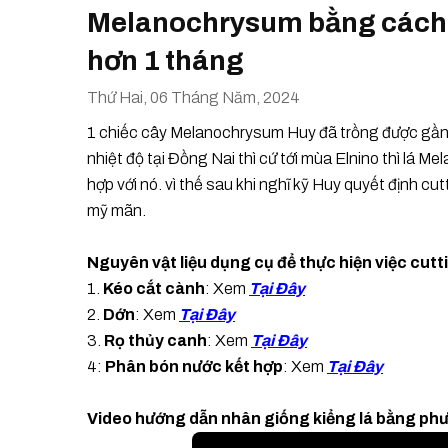
Melanochrysum bằng cách c
hơn 1 tháng
Thứ Hai, 06 Tháng Năm, 2024
1 chiếc cây Melanochrysum Huy đã trồng được gần 2 
nhiệt độ tại Đồng Nai thì cứ tới mùa Elnino thì lá
hợp với nó. vì thế sau khi nghĩ kỹ Huy quyết định cut
mỹ mãn.
Nguyên vật liệu dụng cụ để thực hiện việc cutt
1.
Kéo cắt cành
: Xem
Tại Đây
2.
Dớn
: Xem
Tại Đây
3.
Rọ thủy canh
: Xem
Tại Đây
4:
Phân bón nước kết hợp
: Xem
Tại Đây
Video hướng dẫn nhân giống kiểng lá bằng ph