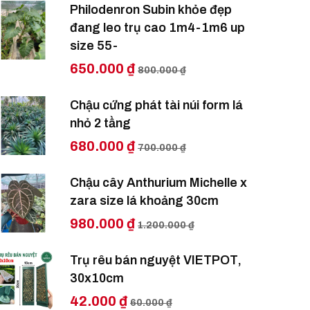
Philodenron Subin khỏe đẹp
đang leo trụ cao 1m4-1m6 up
size 55-
650.000 ₫
800.000 ₫
Chậu cứng phát tài núi form lá
nhỏ 2 tầng
680.000 ₫
700.000 ₫
Chậu cây Anthurium Michelle x
zara size lá khoảng 30cm
980.000 ₫
1.200.000 ₫
Trụ rêu bán nguyệt VIETPOT,
30x10cm
42.000 ₫
60.000 ₫